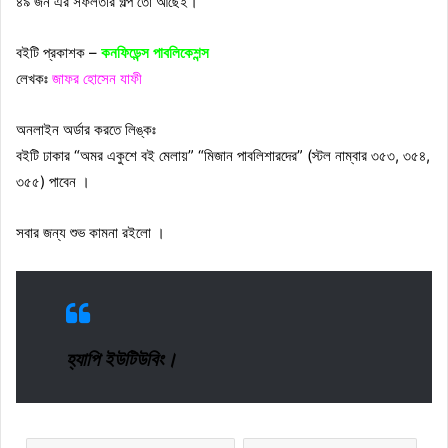
৪৯ জন এর সফলতার গল্প তো আছেই।
বইটি প্রকাশক –
কনফিডেন্স পাবলিকেশন্স
লেখকঃ
জাফর হোসেন যাফী
অনলাইন অর্ডার করতে লিঙ্কঃ
বইটি ঢাকার “অমর একুশে বই মেলায়” “মিজান পাবলিশারদের” (স্টল নাম্বার ৩৫৩, ৩৫৪,
৩৫৫) পাবেন ।
সবার জন্য শুভ কামনা রইলো ।
হ্যাপি ইউটিউবিং।