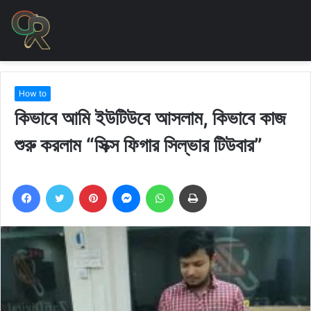
How to
কিভাবে আমি ইউটিউবে আসলাম, কিভাবে কাজ
শুরু করলাম “সিক্স ফিগার সিল্ভার টিউবার”