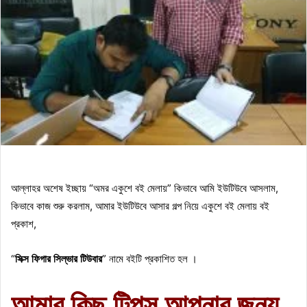
আল্লাহর অশেষ ইচ্ছায় “অমর একুশে বই মেলায়” কিভাবে আমি ইউটিউবে আসলাম,
কিভাবে কাজ শুরু করলাম, আমার ইউটিউবে আসার গল্প নিয়ে একুশে বই মেলায় বই
প্রকাশ,
“
সিক্স ফিগার সিল্ভার টিউবার
” নামে বইটি প্রকাশিত হল ।
আমার কিছু টিপস আপনার জন্য