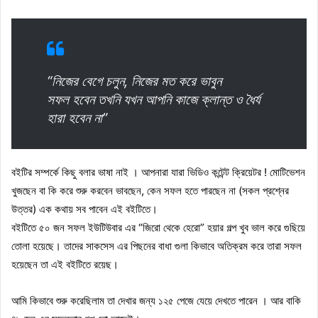
“নিজের বেগে চলুন, নিজের মত করে ভাবুন
সফল হবেন তখনি যখন আপনি কাজে ক্লান্ত ও ধৈর্য
হারা হবেন না”
বইটির সম্পর্কে কিছু বলার ভাষা নাই । আপনারা যারা ভিডিও কন্টেন্ট ক্রিয়েটর ! মোটিভেশন
খুজছেন বা কি করে শুরু করবেন ভাবছেন, কেন সফল হতে পারছেন না (সকল প্রশ্নের
উত্তর) এক কথায় সব পাবেন এই বইটিতে।
বইটিতে ৫০ জন সফল ইউটিউবার এর “জিরো থেকে হেরো” হয়ার গল্প খুব ভাল করে গুছিয়ে
তোলা হয়েছে। তাদের সাকসেস এর পিছনের বাধা গুলা কিভাবে অতিক্রম করে তারা সফল
হয়েছেন তা এই বইটিতে রয়েছ।
আমি কিভাবে শুরু করেছিলাম তা দেখার জন্য ১২৫ পেজে যেয়ে দেখতে পারেন । আর বাকি